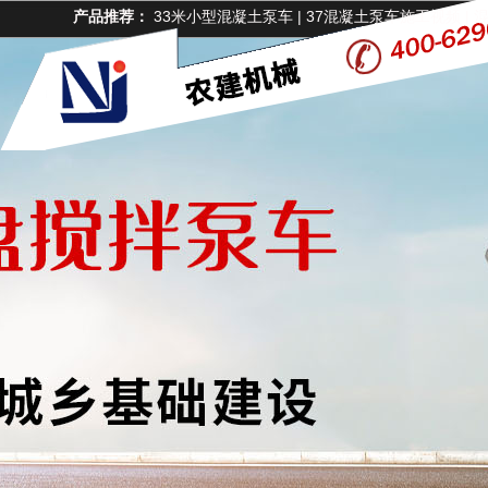
产品推荐：
33米小型混凝土泵车
|
37混凝土泵车施工视频
|