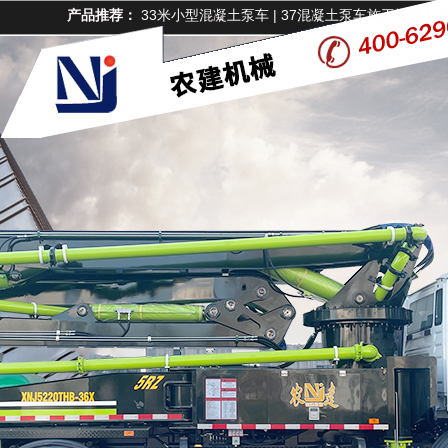
产品推荐：
33米小型混凝土泵车
|
37混凝土泵车施工视频
|