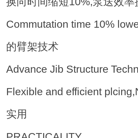
换向时间缩短10%,泵送效率
Commutation time 10% lower
的臂架技术
Advance Jib Structure Tech
Flexible and efficient plcing
实用
PRACTICALITY