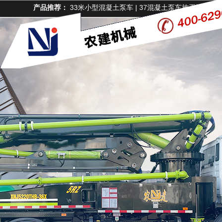
产品推荐：
33米小型混凝土泵车
|
37混凝土泵车施工视频
|