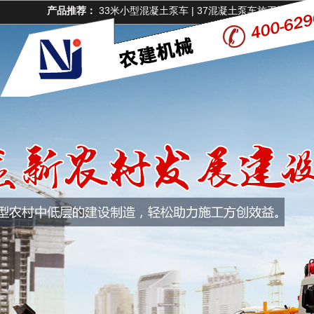
产品推荐：
33米小型混凝土泵车
|
37混凝土泵车施工视频
|