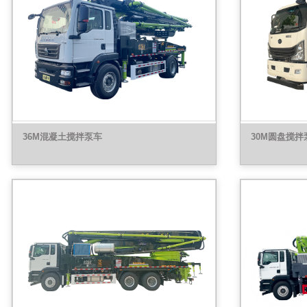
36M混凝土搅拌泵车
30M圆盘搅拌